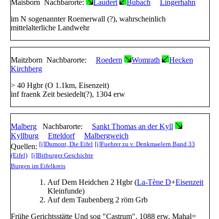
Maisborn
Nachbarorte:
Laudert
Bubach
Lingerhahn
im N sogenannter Roemerwall (?), wahrscheinlich
mittelalterliche Landwehr
Maitzborn
Nachbarorte:
Roedern
Womrath
Hecken
Kirchberg
> 40 Hgbr (O 1.1km, Eisenzeit)
inf fraenk Zeit besiedelt(?), 1304 erw
Malberg
Nachbarorte:
Sankt Thomas an der Kyll
Kyllburg
Etteldorf
Malbergweich
[i]
Dumont, Die Eifel
[i]
Fuehrer zu v. Denkmaelern Band 33
Quellen:
(Eifel)
[i]
Bitburger Geschichte
Burgen im Eifelkreis
Auf Dem Heidchen 2 Hgbr (
La-Tène D
+
Eisenzeit
Kleinfunde)
Auf dem Taubenberg 2 röm Grb
Frühe Gerichtsstätte Und sog "Castrum", 1088 erw, Mahal=