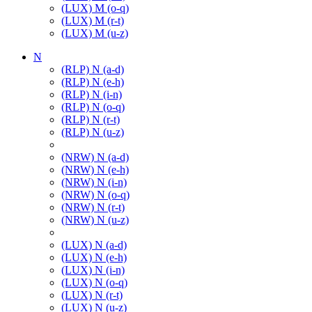
(LUX) M (o-q)
(LUX) M (r-t)
(LUX) M (u-z)
N
(RLP) N (a-d)
(RLP) N (e-h)
(RLP) N (i-n)
(RLP) N (o-q)
(RLP) N (r-t)
(RLP) N (u-z)
(NRW) N (a-d)
(NRW) N (e-h)
(NRW) N (i-n)
(NRW) N (o-q)
(NRW) N (r-t)
(NRW) N (u-z)
(LUX) N (a-d)
(LUX) N (e-h)
(LUX) N (i-n)
(LUX) N (o-q)
(LUX) N (r-t)
(LUX) N (u-z)