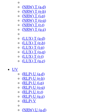
(NRW) T (a-d)
(NRW) T (e-h)
(NRW) T (i-n)
(NRW) T (o-q)
(NRW) T (r-t)
(NRW) T (u-z)
(LUX) T (a-d)
(LUX) T (e-h)
(LUX) T (i-n)
(LUX) T (o-q)
(LUX) T (r-t)
(LUX) T (u-z)
UV
(RLP) U (a-d)
(RLP) U (e-h)
(RLP) U (i-n)
(RLP) U (o-q)
(RLP) U (r-t)
(RLP) U (u-z)
(RLP) V
(NRW) U (a-d)