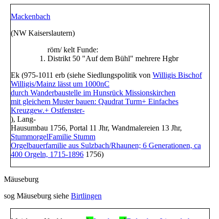
Mackenbach
(NW Kaiserslautern)
röm/ kelt Funde:
Distrikt 50 "Auf dem Bühl" mehrere Hgbr
Ek (975-1011 erb (siehe Siedlungspolitik von
Willigis
Bischof
Willigis/Mainz lässt um 1000nC
durch Wanderbaustelle im Hunsrück Missionskirchen
mit gleichem Muster bauen: Qaudrat Turm+ Einfaches
Kreuzgew.+ Ostfenster-
), Lang-
Hausumbau 1756, Portal 11 Jhr, Wandmalereien 13 Jhr,
Stummorgel
Familie Stumm
Orgelbauerfamilie aus Sulzbach/Rhaunen; 6 Generationen, ca
400 Orgeln, 1715-1896
1756)
Mäuseburg
sog
Mäuseburg
siehe
Birtlingen