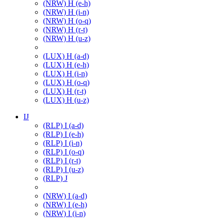
(NRW) H (e-h)
(NRW) H (i-n)
(NRW) H (o-q)
(NRW) H (r-t)
(NRW) H (u-z)
(LUX) H (a-d)
(LUX) H (e-h)
(LUX) H (i-n)
(LUX) H (o-q)
(LUX) H (r-t)
(LUX) H (u-z)
IJ
(RLP) I (a-d)
(RLP) I (e-h)
(RLP) I (i-n)
(RLP) I (o-q)
(RLP) I (r-t)
(RLP) I (u-z)
(RLP) J
(NRW) I (a-d)
(NRW) I (e-h)
(NRW) I (i-n)