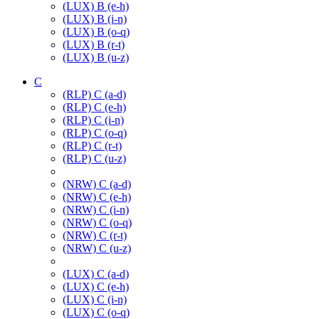
(LUX) B (e-h)
(LUX) B (i-n)
(LUX) B (o-q)
(LUX) B (r-t)
(LUX) B (u-z)
C
(RLP) C (a-d)
(RLP) C (e-h)
(RLP) C (i-n)
(RLP) C (o-q)
(RLP) C (r-t)
(RLP) C (u-z)
(NRW) C (a-d)
(NRW) C (e-h)
(NRW) C (i-n)
(NRW) C (o-q)
(NRW) C (r-t)
(NRW) C (u-z)
(LUX) C (a-d)
(LUX) C (e-h)
(LUX) C (i-n)
(LUX) C (o-q)