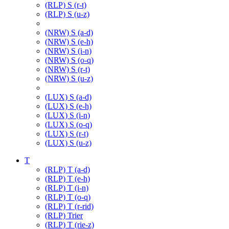
(RLP) S (r-t)
(RLP) S (u-z)
(NRW) S (a-d)
(NRW) S (e-h)
(NRW) S (i-n)
(NRW) S (o-q)
(NRW) S (r-t)
(NRW) S (u-z)
(LUX) S (a-d)
(LUX) S (e-h)
(LUX) S (i-n)
(LUX) S (o-q)
(LUX) S (r-t)
(LUX) S (u-z)
T
(RLP) T (a-d)
(RLP) T (e-h)
(RLP) T (i-n)
(RLP) T (o-q)
(RLP) T (r-rid)
(RLP) Trier
(RLP) T (rie-z)