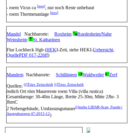
[pos]
- roem Vicus ca
, nur noch Reste unbebaut
[pos]
- roem Thermenanlage
Mandel
Nachbarorte:
Roxheim
Ruedesheim/Nahe
Weinsheim
St. Katharinen
Flur Lochheck Hgb (
HEK
I-Zeit, siehe HEKI-
Uebersicht
,
Quelle
PDF 017-226ff
)
Mandern
Nachbarorte:
Schillingen
Waldweiler
Zerf
[i]
Trier. Zeitschrift
[i]
Trier. Zeitschrift
Quellen:
östlich Ort röm Mauerreste roem Villa (villa rustica)
Gesamtlaenge: 30-40m Länge, Breite 25-30m, Mitte 2Jhr- 3
JhrnC
[i]
siehe LIDAR-Scan, Funde+
2 Nebengebäude, Umfassungsmauer
Ausgrabungen 47-2015-12
)