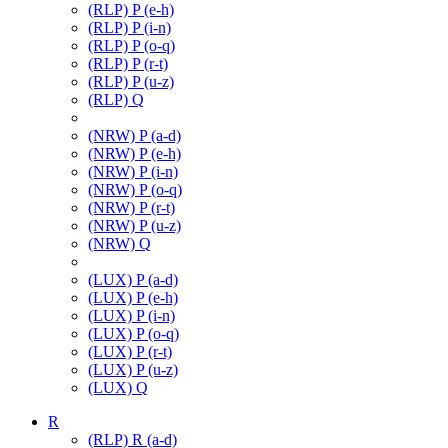
(RLP) P (e-h)
(RLP) P (i-n)
(RLP) P (o-q)
(RLP) P (r-t)
(RLP) P (u-z)
(RLP) Q
(NRW) P (a-d)
(NRW) P (e-h)
(NRW) P (i-n)
(NRW) P (o-q)
(NRW) P (r-t)
(NRW) P (u-z)
(NRW) Q
(LUX) P (a-d)
(LUX) P (e-h)
(LUX) P (i-n)
(LUX) P (o-q)
(LUX) P (r-t)
(LUX) P (u-z)
(LUX) Q
R
(RLP) R (a-d)