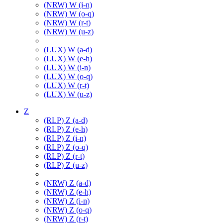
(NRW) W (i-n)
(NRW) W (o-q)
(NRW) W (r-t)
(NRW) W (u-z)
(LUX) W (a-d)
(LUX) W (e-h)
(LUX) W (i-n)
(LUX) W (o-q)
(LUX) W (r-t)
(LUX) W (u-z)
Z
(RLP) Z (a-d)
(RLP) Z (e-h)
(RLP) Z (i-n)
(RLP) Z (o-q)
(RLP) Z (r-t)
(RLP) Z (u-z)
(NRW) Z (a-d)
(NRW) Z (e-h)
(NRW) Z (i-n)
(NRW) Z (o-q)
(NRW) Z (r-t)