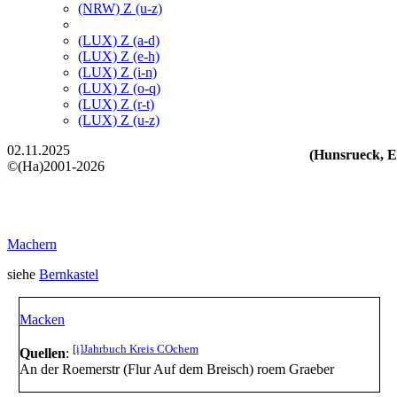
(NRW) Z (u-z)
(LUX) Z (a-d)
(LUX) Z (e-h)
(LUX) Z (i-n)
(LUX) Z (o-q)
(LUX) Z (r-t)
(LUX) Z (u-z)
02.11.2025
(Hunsrueck, Ei
©(Ha)2001-2026
Machern
siehe
Bernkastel
Macken
[i]
Jahrbuch Kreis COchem
Quellen
:
An der Roemerstr (Flur Auf dem Breisch) roem Graeber