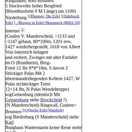
Ringmauer, 80m Brunnen
5 Stockwerke hoher Bergfried
(Rhombusform 9 M Länge) um 1100)
[i]
Dumont, Die Eifel
[i]
Jahrbuch
Niederburg
Eifel
[...]
Burgen in Eifel+Hunsrueck (B061-50)
|1|
Internet
(Grafen V. Manderscheid, >1133 und
<1147 gebaut, 80*100m, 1201 erw,
1427 wiederhergestellt, 1618 von Albert
Von österreich belagert
und erobert, Zwinger mit alter Einfahrt
im O (Rundturm), Berg-
Fried 12 Jhr 8*8*18m, S davon 2
Stöckiger Palas Mit 2
übereinanderliegenden Kellern 1427, W
Palas rechteckiger Turm
12+14 Jhr, N Palas Wendeltreppe)
sog
Geisenburg
(identisch Mit
Geissenburg
siehe
Brockcheid
?)
(N Manderscheid) Ringwall, Graben+
[i]
(Quelle Eifel-Wanderb)
Brunnen
sog
Biederburg
(S Manderscheid) siehe
Karl
Burghaus Wartenstaein
keine Reste mehr