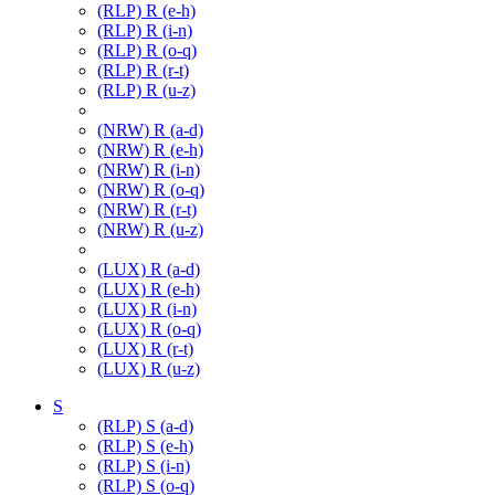
(RLP) R (e-h)
(RLP) R (i-n)
(RLP) R (o-q)
(RLP) R (r-t)
(RLP) R (u-z)
(NRW) R (a-d)
(NRW) R (e-h)
(NRW) R (i-n)
(NRW) R (o-q)
(NRW) R (r-t)
(NRW) R (u-z)
(LUX) R (a-d)
(LUX) R (e-h)
(LUX) R (i-n)
(LUX) R (o-q)
(LUX) R (r-t)
(LUX) R (u-z)
S
(RLP) S (a-d)
(RLP) S (e-h)
(RLP) S (i-n)
(RLP) S (o-q)