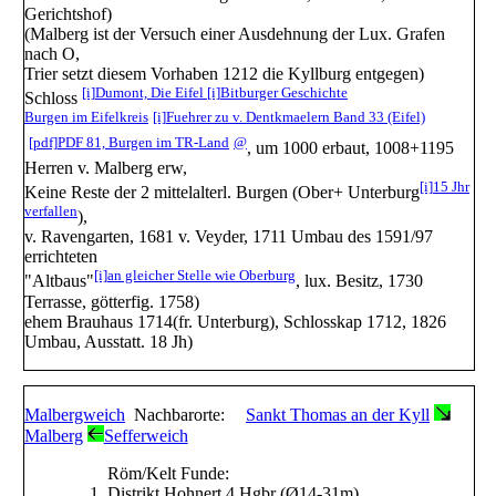
Gerichtshof)
(Malberg ist der Versuch einer Ausdehnung der Lux. Grafen
nach O,
Trier setzt diesem Vorhaben 1212 die Kyllburg entgegen)
[i]
Dumont, Die Eifel
[i]
Bitburger Geschichte
Schloss
Burgen im Eifelkreis
[i]
Fuehrer zu v. Dentkmaelern Band 33 (Eifel)
[pdf]
PDF 81, Burgen im TR-Land
@
, um 1000 erbaut, 1008+1195
Herren v. Malberg erw,
[i]
15 Jhr
Keine Reste der 2 mittelalterl. Burgen (Ober+ Unterburg
verfallen
),
v. Ravengarten, 1681 v. Veyder, 1711 Umbau des 1591/97
errichteten
[i]
an gleicher Stelle wie Oberburg
"Altbaus"
, lux. Besitz, 1730
Terrasse, götterfig. 1758)
ehem Brauhaus 1714(fr. Unterburg), Schlosskap 1712, 1826
Umbau, Ausstatt. 18 Jh)
Malbergweich
Nachbarorte:
Sankt Thomas an der Kyll
Malberg
Sefferweich
Röm/Kelt Funde:
Distrikt Hohnert 4 Hgbr (Ø14-31m)