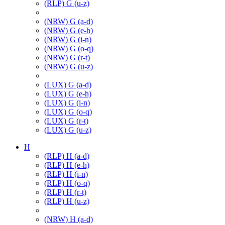
(RLP) G (u-z)
(NRW) G (a-d)
(NRW) G (e-h)
(NRW) G (i-n)
(NRW) G (o-q)
(NRW) G (r-t)
(NRW) G (u-z)
(LUX) G (a-d)
(LUX) G (e-h)
(LUX) G (i-n)
(LUX) G (o-q)
(LUX) G (r-t)
(LUX) G (u-z)
H
(RLP) H (a-d)
(RLP) H (e-h)
(RLP) H (i-n)
(RLP) H (o-q)
(RLP) H (r-t)
(RLP) H (u-z)
(NRW) H (a-d)