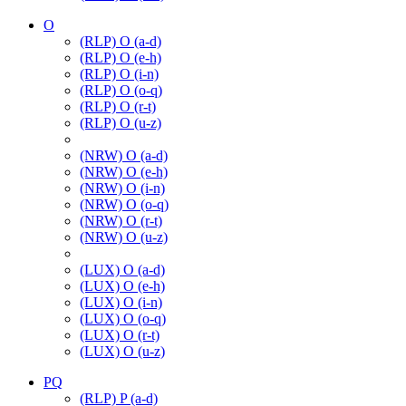
O
(RLP) O (a-d)
(RLP) O (e-h)
(RLP) O (i-n)
(RLP) O (o-q)
(RLP) O (r-t)
(RLP) O (u-z)
(NRW) O (a-d)
(NRW) O (e-h)
(NRW) O (i-n)
(NRW) O (o-q)
(NRW) O (r-t)
(NRW) O (u-z)
(LUX) O (a-d)
(LUX) O (e-h)
(LUX) O (i-n)
(LUX) O (o-q)
(LUX) O (r-t)
(LUX) O (u-z)
PQ
(RLP) P (a-d)