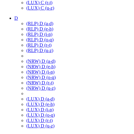
(LUX) C (r-t)
(LUX) C (u-z)
D
(RLP) D (a-d)
(RLP) D (e-h)
(RLP) D (i-n)
(RLP) D (o-q)
(RLP) D (r-t)
(RLP) D (u-z)
(NRW) D (a-d)
(NRW) D (e-h)
(NRW) D (i-n)
(NRW) D (o-q)
(NRW) D (r-t)
(NRW) D (u-z)
(LUX) D (a-d)
(LUX) D (e-h)
(LUX) D (i-n)
(LUX) D (o-q)
(LUX) D (r-t)
(LUX) D (u-z)