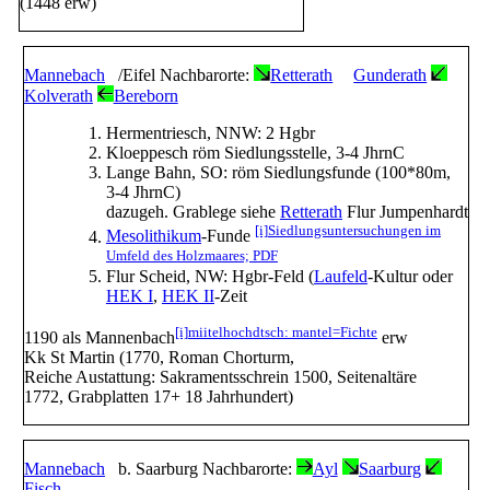
(1448 erw)
Mannebach
/Eifel Nachbarorte:
Retterath
Gunderath
Kolverath
Bereborn
Hermentriesch, NNW: 2 Hgbr
Kloeppesch röm Siedlungsstelle, 3-4 JhrnC
Lange Bahn, SO: röm Siedlungsfunde (100*80m,
3-4 JhrnC)
dazugeh. Grablege siehe
Retterath
Flur Jumpenhardt
[i]
Siedlungsuntersuchungen im
Mesolithikum
-Funde
Umfeld des Holzmaares; PDF
Flur Scheid, NW: Hgbr-Feld (
Laufeld
-Kultur oder
HEK I
,
HEK II
-Zeit
[i]
miitelhochdtsch: mantel=Fichte
1190 als Mannenbach
erw
Kk St Martin (1770, Roman Chorturm,
Reiche Austattung: Sakramentsschrein 1500, Seitenaltäre
1772, Grabplatten 17+ 18 Jahrhundert)
Mannebach
b. Saarburg Nachbarorte:
Ayl
Saarburg
Fisch