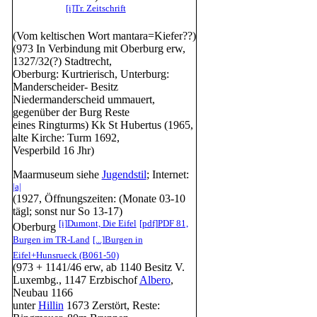
[i]
Tr. Zeitschrift
(Vom keltischen Wort mantara=Kiefer??)
(973 In Verbindung mit Oberburg erw,
1327/32(?) Stadtrecht,
Oberburg: Kurtrierisch, Unterburg:
Manderscheider- Besitz
Niedermanderscheid ummauert,
gegenüber der Burg Reste
eines Ringturms) Kk St Hubertus (1965,
alte Kirche: Turm 1692,
Vesperbild 16 Jhr)
Maarmuseum siehe
Jugendstil
; Internet:
|a|
(1927, Öffnungszeiten: (Monate 03-10
tägl; sonst nur So 13-17)
[i]
Dumont, Die Eifel
[pdf]
PDF 81,
Oberburg
Burgen im TR-Land
[...]
Burgen in
Eifel+Hunsrueck (B061-50)
(973 + 1141/46 erw, ab 1140 Besitz V.
Luxembg., 1147 Erzbischof
Albero
,
Neubau 1166
unter
Hillin
1673 Zerstört, Reste: