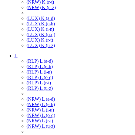
(NRW) K (r-t)
(NRW) K (u-z)
(LUX) K (a-d)
(LUX) K (e-h)
(LUX) K (i-n)
(LUX) K (o-q)
(LUX) K (r-t)
(LUX) K (u-z)
L
(RLP) L (a-d)
(RLP) L (e-h)
(RLP) L (i-n)
(RLP) L (o-q)
(RLP) L (r-t)
(RLP) L (u-z)
(NRW) L (a-d)
(NRW) L (e-h)
(NRW) L (i-n)
(NRW) L (o-q)
(NRW) L (r-t)
(NRW) L (u-z)