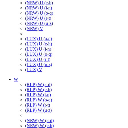
(NRW) U (e-h)
(NRW) U (i-n)
(NRW) U (o-q)
(NRW) U (r-t)
(NRW) U (u-z)
(NRW) V
(LUX) U (a-d)
(LUX) U (e-h)
(LUX) U (i-n)
(LUX) U (o-q)
(LUX) U (r-t)
(LUX) U (u-z)
(LUX) V
W
(RLP) W (a-d)
(RLP) W (e-h)
(RLP) W (i-n)
(RLP) W (o-q)
(RLP) W (r-t)
(RLP) W (u-z)
(NRW) W (a-d)
(NRW) W (e-h)