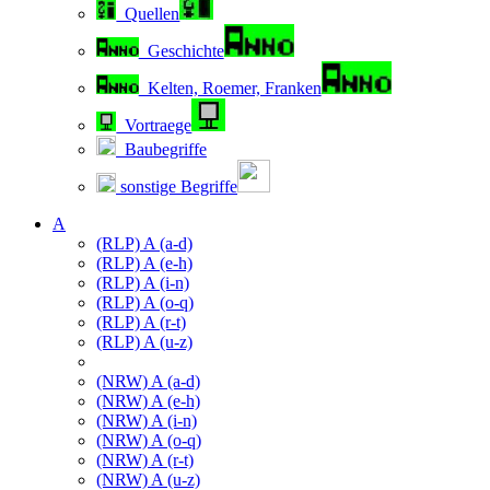
Quellen
Geschichte
Kelten, Roemer, Franken
Vortraege
Baubegriffe
sonstige Begriffe
A
(RLP) A (a-d)
(RLP) A (e-h)
(RLP) A (i-n)
(RLP) A (o-q)
(RLP) A (r-t)
(RLP) A (u-z)
(NRW) A (a-d)
(NRW) A (e-h)
(NRW) A (i-n)
(NRW) A (o-q)
(NRW) A (r-t)
(NRW) A (u-z)