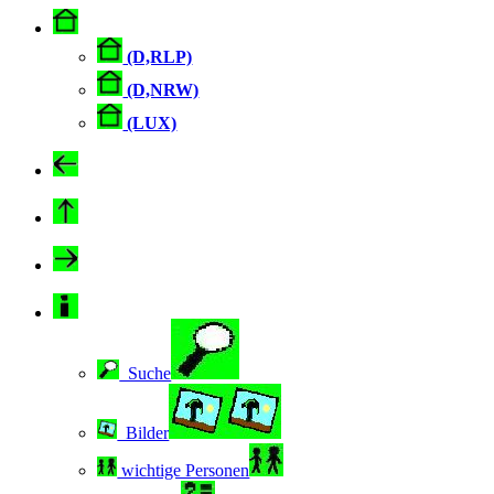
(D,RLP)
(D,NRW)
(LUX)
Suche
Bilder
wichtige Personen