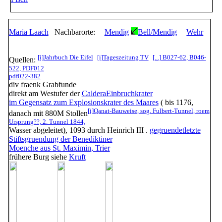
Maria Laach
Nachbarorte:
Mendig
Bell/Mendig
Wehr
[i]
Jahrbuch Die Eifel
[i]
Tageszeitung TV
[...]
B027-62, B046-
Quellen:
522, PDF012
pdf022-382
div fraenk Grabfunde
direkt am Westufer der
Caldera
Einbruchkrater
im Gegensatz zum Explosionskrater des Maares
( bis 1176,
[i]
Qanat-Bauweise, sog. Fulbert-Tunnel, roem
danach mit 880M Stollen
Ursprung??, 2. Tunnel 1844,
Wasser abgeleitet), 1093 durch Heinrich III .
gegruendet
letzte
Stiftsgruendung der Benediktiner
Moenche aus St. Maximin, Trier
frühere
Burg
siehe
Kruft