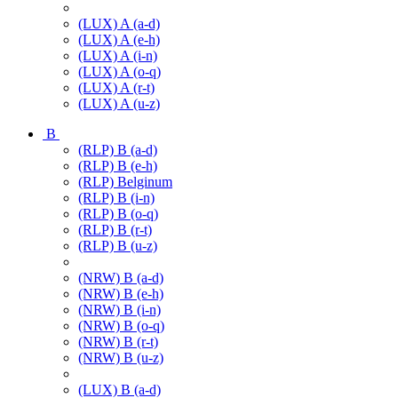
(LUX) A (a-d)
(LUX) A (e-h)
(LUX) A (i-n)
(LUX) A (o-q)
(LUX) A (r-t)
(LUX) A (u-z)
B
(RLP) B (a-d)
(RLP) B (e-h)
(RLP) Belginum
(RLP) B (i-n)
(RLP) B (o-q)
(RLP) B (r-t)
(RLP) B (u-z)
(NRW) B (a-d)
(NRW) B (e-h)
(NRW) B (i-n)
(NRW) B (o-q)
(NRW) B (r-t)
(NRW) B (u-z)
(LUX) B (a-d)