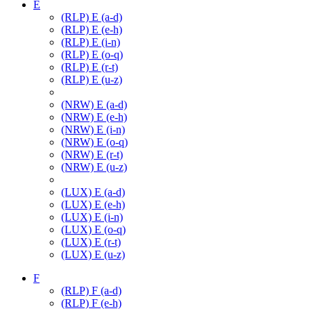
E
(RLP) E (a-d)
(RLP) E (e-h)
(RLP) E (i-n)
(RLP) E (o-q)
(RLP) E (r-t)
(RLP) E (u-z)
(NRW) E (a-d)
(NRW) E (e-h)
(NRW) E (i-n)
(NRW) E (o-q)
(NRW) E (r-t)
(NRW) E (u-z)
(LUX) E (a-d)
(LUX) E (e-h)
(LUX) E (i-n)
(LUX) E (o-q)
(LUX) E (r-t)
(LUX) E (u-z)
F
(RLP) F (a-d)
(RLP) F (e-h)