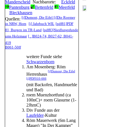
Manderscheid
Nachbarorte:
Eckfeld
Pantenburg
Bettenfeld
Meerfeld
Bleckhausen
[i]
Dumont, Die Eifel
[i]
Die Roemer
Quellen:
in NRW, Horn
[i]
Jahrbuch WIL
[pdf81]
PDF
81, Burgen im TR-Land
[pdf83]
Siedlungsfunde
ums Holzmaar
[...]
B024-74, B027-62, B041-
419
B061-50ff
weitere Funde siehe
Schwarzenborn
Am Mosenberg: Röm
[i]
Dumont, Die Eifel
Herrenhaus
[i]
PDF010-666
(mit Backofen, Handmuehle
und Bad)
roem Muenzhortfund (ca
100nC)+ roem Glasurne (1-
2JhrnC)
Div Funde aus der
Laufelder
-Kultur
Röm Mauerwerk (6m Lang
Mauer) "In Der Kammer"