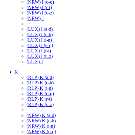
(NRW) I (o-q)
(NRW) I (r-t)
(NRW) I (u-z)
(NRW) J
(LUX) I (a-d)
(LUX) I (e-h)
(LUX) I (i-n)
(LUX) I (o-q)
(LUX) I (r-t)
(LUX) I (u-z)
(LUX) J
K
(RLP) K (a-d)
(RLP) K (e-h)
(RLP) K (i-n)
(RLP) K (o-q)
(RLP) K (r-t)
(RLP) K (u-z)
(NRW) K (a-d)
(NRW) K (e-h)
(NRW) K (i-n)
(NRW) K (o-q)