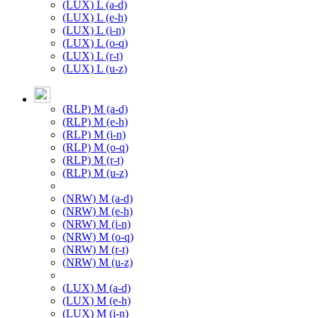
(LUX) L (a-d)
(LUX) L (e-h)
(LUX) L (i-n)
(LUX) L (o-q)
(LUX) L (r-t)
(LUX) L (u-z)
(RLP) M (a-d)
(RLP) M (e-h)
(RLP) M (i-n)
(RLP) M (o-q)
(RLP) M (r-t)
(RLP) M (u-z)
(NRW) M (a-d)
(NRW) M (e-h)
(NRW) M (i-n)
(NRW) M (o-q)
(NRW) M (r-t)
(NRW) M (u-z)
(LUX) M (a-d)
(LUX) M (e-h)
(LUX) M (i-n)