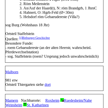
Röm Meilenstein
An/Auf der Haard(t), N: röm Brandgrb, 1 JhrnC
Hahnert, O: Hgrb-Feld (Ø<30m)
Helsdorf röm Gebaeudereste (Villa?)
sog
Burg
(Wohnhaus 18 Jhr)
Ortsteil
Staffelstein
[i]
Bitburger Geschichte
Quellen:
Besondere Funde:
- roem Gebaeudereste (an der alten Heerstr, wahrscheinl.
Pferdewechselstation)
- sog. Staffelstein (roem? Ursprung jedoch unwahrscheinlich)
Malborn
981 erw
Ortsteil Thiergarten siehe
dort
Mamern
Nachbarorte:
Roxheim
Ruedesheim/Nahe
Weinsheim
St. Katharinen