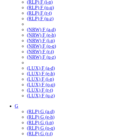
(RLP) F (i-n)
(RLP) F (o-q)
(RLP) F (r-t)
(RLP) F (u-z)
(NRW) F (a-d)
(NRW) F (e-h)
(NRW) F (i-n)
(NRW) F (o-q)
(NRW) F (r-t)
(NRW) F (u-z)
(LUX) F (a-d)
(LUX) F (e-h)
(LUX) F (i-n)
(LUX) F (o-q)
(LUX) F (r-t)
(LUX) F (u-z)
G
(RLP) G (a-d)
(RLP) G (e-h)
(RLP) G (i-n)
(RLP) G (o-q)
(RLP) G (r-t)