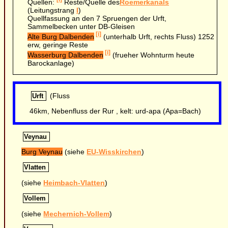
Quellen:
Reste/Quelle des
Roemerkanals
(Leitungstrang
I
)
Quellfassung an den 7 Spruengen der Urft,
Sammelbecken unter DB-Gleisen
[i]
Alte Burg Dalbenden
(unterhalb Urft, rechts Fluss) 1252
erw, geringe Reste
[i]
Wasserburg Dalbenden
(frueher Wohnturm heute
Barockanlage)
(Fluss
Urft
46km, Nebenfluss der Rur , kelt: urd-apa (Apa=Bach)
Veynau
Burg Veynau
(siehe
EU-Wisskirchen
)
Vlatten
(siehe
Heimbach-Vlatten
)
Vollem
(siehe
Mechernich-Vollem
)