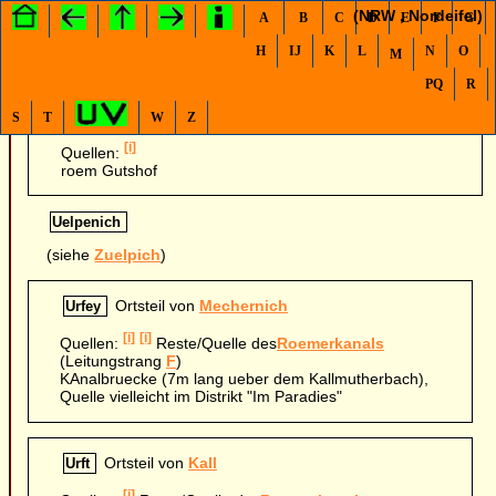
(NRW , Nordeifel)
A
B
C
D
E
F
G
H
IJ
K
L
N
O
M
PQ
R
Uedelhoven
S
T
W
Z
[i]
Quellen:
roem Gutshof
Uelpenich
(siehe
Zuelpich
)
Ortsteil von
Mechernich
Urfey
[i]
[i]
Quellen:
Reste/Quelle des
Roemerkanals
(Leitungstrang
F
)
KAnalbruecke (7m lang ueber dem Kallmutherbach),
Quelle vielleicht im Distrikt "Im Paradies"
Ortsteil von
Kall
Urft
[i]