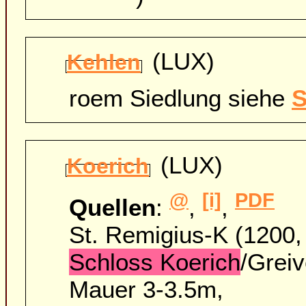
(LUX)
Kehlen
roem Siedlung siehe
S
(LUX)
Koerich
@
[i]
PDF
Quellen
:
,
,
St. Remigius-K (1200,
Schloss Koerich
/Grei
Mauer 3-3.5m,