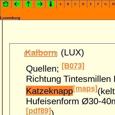
A
B
C
D
E
F
G
H
Luxemburg
(LUX)
Kalborn
[B073]
Quellen;
Richtung Tintesmillen 
[maps]
Katzeknapp
(kel
Hufeisenform Ø30-40m
[pdf89]
)