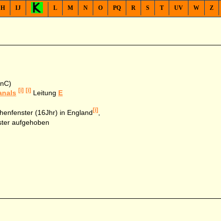
H
IJ
L
M
N
O
PQ
R
S
T
UV
W
Z
rnC)
[i]
[i]
anals
Leitung
E
[i]
chenfenster (16Jhr) in England
,
ster aufgehoben