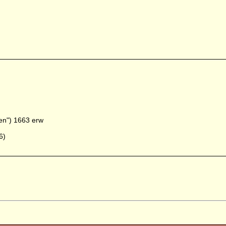
en") 1663 erw
6)