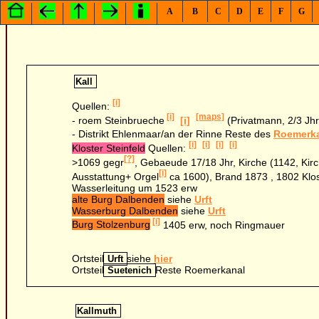
A
B
C
D
E
F
G
Kall
[i]
Quellen:
[i]
[maps]
- roem Steinbrueche
[i]
(Privatmann, 2/3 Jh
- Distrikt Ehlenmaar/an der Rinne Reste des
Roemerk
[i]
[i]
[i]
[i]
Kloster Steinfeld
Quellen:
[?]
>1069 gegr
, Gebaeude 17/18 Jhr, Kirche (1142, Kir
[i]
Ausstattung+ Orgel
ca 1600), Brand 1873 , 1802 Klo
Wasserleitung um 1523 erw
alte Burg Dalbenden
siehe
Urft
Wasserburg Dalbenden
siehe
Urft
[i]
Burg Stolzenburg
1405 erw, noch Ringmauer
Ortsteil
siehe
hier
Urft
Ortsteil
Reste Roemerkanal
Suetenich
Kallmuth