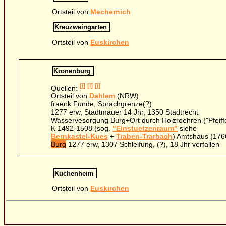
Ortsteil von
Mechernich
Kreuzweingarten
Ortsteil von
Euskirchen
Kronenburg
[i]
[i]
[i]
Quellen:
Ortsteil von
Dahlem
(NRW)
fraenk Funde, Sprachgrenze(?)
1277 erw, Stadtmauer 14 Jhr, 1350 Stadtrecht
Wasservesorgung Burg+Ort durch Holzroehren ("Pfeiff
K 1492-1508 (sog.
"Einstuetzenraum"
siehe
Bernkastel-Kues
+
Traben-Trarbach
) Amtshaus (176
Burg
1277 erw, 1307 Schleifung, (?), 18 Jhr verfallen
Kuchenheim
Ortsteil von
Euskirchen