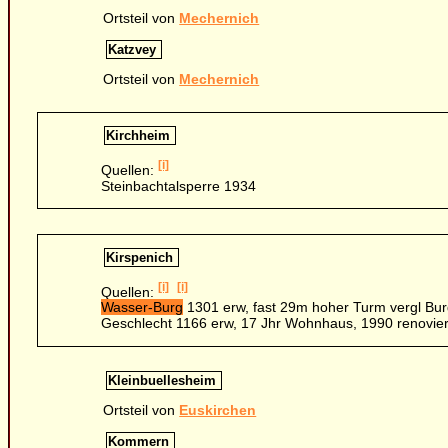
Ortsteil von
Mechernich
Katzvey
Ortsteil von
Mechernich
Kirchheim
[i]
Quellen:
Steinbachtalsperre 1934
Kirspenich
[i]
[i]
Quellen:
Wasser-Burg
1301 erw, fast 29m hoher Turm vergl Burg 
Geschlecht 1166 erw, 17 Jhr Wohnhaus, 1990 renovier
Kleinbuellesheim
Ortsteil von
Euskirchen
Kommern