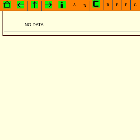
A
D
E
F
G
B
NO DATA