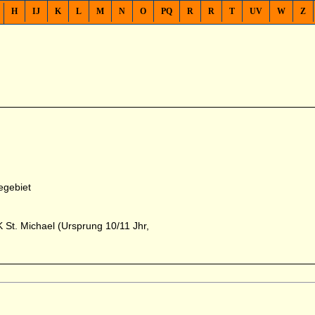
H
IJ
K
L
M
N
O
PQ
R
R
T
UV
W
Z
iegebiet
K St. Michael (Ursprung 10/11 Jhr,