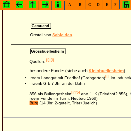
A
B
C
D
E
F
Gemuend
Ortsteil von
Schleiden
Grossbuellesheim
[i]
[i]
Quellen:
besondere Funde: (siehe auch
Kleinbuellesheim
)
[i]
roem Landgut mit Friedhof (Grabgarten)
, im Industr
fraenk Grb 7 Jhr an der Bahn
[info]
856 als Bullengesheim
erw, 1. K (Friedhof? 856), 
roem Funde im Turm, Neubau 1969)
Burg
(14 Jhr, 2-geteilt, Trier+Juelich)