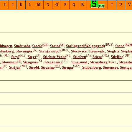
I
J
K
L
M
N
O
P
Q
R
T
U
V
(r-t)
(RUS)
(CH)
(A)
(RUM
dthagen
,
Stadtroda
,
Staefa
,
Stainz
,
Stalingrad(Wolgograd)
,
Stana
(N)
(RUS)
ufenberg
,
Stavanger
,
Staw(v)ropol
,
Stecovice
,
Steenwijk
,
Steglitz
,
Steph
in, PL)
(A)
(NL)
(UK)
(NL)
(A)
(NL
,
Steyl
,
Steyr
,
Stichtse Vecht
,
Stiefern
,
Stiens
,
Stirling
(S)
(PL)
(B)
w
,
Stoumont
,
Strägnäs
,
Strakonice
,
Stralsund
,
Strassberg
/Harz ,
Strassb
(D)
(NL)
(MZ)
(PL)
al
,
Strijen
,
Strobl
,
Strzelno
,
Struga
,
Stubenberg
,
Stutensee
,
Stuttga