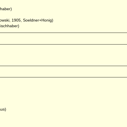
hhaber)
bowski, 1905, Soeldner+Honig)
Fischhaber)
aus)