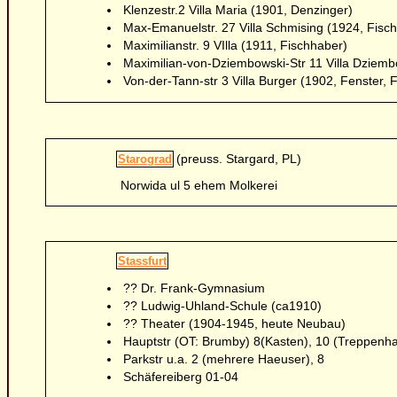
Klenzestr.2 Villa Maria (1901, Denzinger)
Max-Emanuelstr. 27 Villa Schmising (1924, Fisc
Maximilianstr. 9 VIlla (1911, Fischhaber)
Maximilian-von-Dziembowski-Str 11 Villa Dziem
Von-der-Tann-str 3 Villa Burger (1902, Fenster, 
(preuss. Stargard, PL)
Starograd
Norwida ul 5 ehem Molkerei
Stassfurt
?? Dr. Frank-Gymnasium
?? Ludwig-Uhland-Schule (ca1910)
?? Theater (1904-1945, heute Neubau)
Hauptstr (OT: Brumby) 8(Kasten), 10 (Treppenh
Parkstr u.a. 2 (mehrere Haeuser), 8
Schäfereiberg 01-04