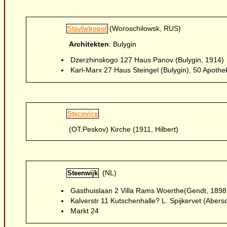
(Woroschilowsk, RUS)
Stav(w)ropol
Architekten
: Bulygin
Dzerzhinskogo 127 Haus Panov (Bulygin, 1914)
Karl-Marx 27 Haus Steingel (Bulygin), 50 Apothe
Stecovice
(OT:Peskov) Kirche (1911, Hilbert)
(NL)
Steenwijk
Gasthuislaan 2 Villa Rams Woerthe(Gendt, 189
Kalverstr 11 Kutschenhalle? L. Spijkervet (Abers
Markt 24