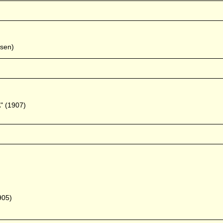
esen)
" (1907)
905)