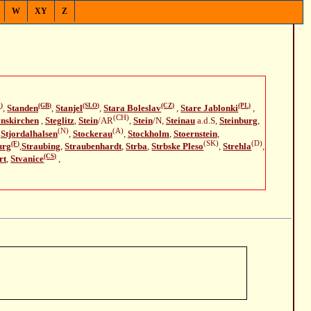
W
XY
Z
)
(GB)
(SLO)
(CZ)
(PL)
,
Standen
,
Stanjel
,
Stara Boleslav
,
Stare Jablonki
,
(CH)
anskirchen
,
Steglitz
,
Stein
/AR
,
Stein
/N,
Steinau
a.d.S,
Steinburg
,
(N)
(A)
,
Stjordalhalsen
,
Stockerau
,
Stockholm
,
Stoernstein
,
(SK)
(D)
(F)
urg
,
Straubing
,
Straubenhardt
,
Strba
,
Strbske Pleso
,
Strehla
,
(CS)
rt
,
Stvanice
,