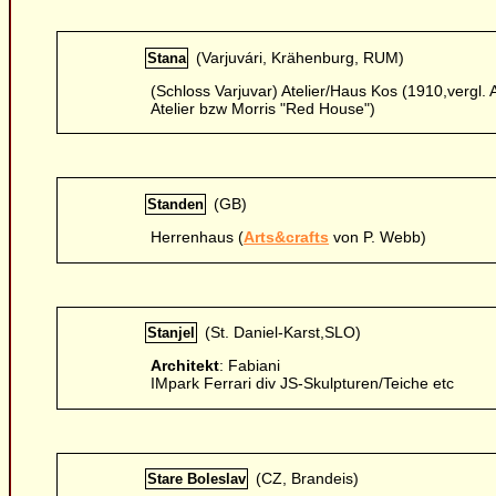
(Varjuvári, Krähenburg, RUM)
Stana
(Schloss Varjuvar) Atelier/Haus Kos (1910,vergl. A
Atelier bzw Morris "Red House")
(GB)
Standen
Herrenhaus (
Arts&crafts
von P. Webb)
(St. Daniel-Karst,SLO)
Stanjel
Architekt
: Fabiani
IMpark Ferrari div JS-Skulpturen/Teiche etc
(CZ, Brandeis)
Stare Boleslav