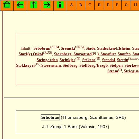
A
B
C
D
E
F
G
H
(SRB)
(SRB)
Inhalt :
Srbobran
,
Sremski
,
Stade
,
Stadecken-Elsheim
,
Sta
(RUS)
Stari(y) Oskol
,
Starnberg
,
Starograd
(PL),
Stassfurt
,
Staufen
,
Sta
(N)
(B)
(Szczec
Steingarden
,
Steinkjer
,
Stekene
,
Stendal
,
Stettin
(IS)
Stokkseyri
,
Stoernstein
,
Stolberg
,
Stollberg/Erzgb
,
Stolpen
,
Storko
(I)
Stresa
,
Striegist
(Thomasberg, Szenttamas, SRB)
Srbobran
J.J. Zmaja 1 Bank (Vukovic, 1907)