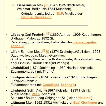
Liebermann
Max
[i]
(1847-1935 dtsch Maler,
Weinmar, Berlin, bis 1884 München)
Gründungsmitglied der
ELF
, Mitglied der
Berliner Secession
[i]
Liisberg
Carl Frederik,
(1860 Aarhus - 1909 Kopenhagen,
Bildhauer, Maler, ab 1892 St.
Petersburg , Tierplastiken, Entwickler des
pate-sur-pate-
Technik
)
[i]
Lilien
Ephraim Mose
[i]
(1874 Drohobycz/Gallizien - 1925
Badenweiler, poln. Maler, Graphiker,
Schildermaler, Kunstschule Krakau, Jude, Bibelillustrationen,
engl Einfluss, Gründer des jüd Verlags)
Lindahl
Karl (1874 Jönköping - 1930 Helsinki, Architekt,
Zusammenarbeit mit Thome)
[i]
Lindgren
Armas
(1874 Tavastehus - 1929 Kopenhagen ,
Finnland Architekt,
Zusammenarbeit mit
Gesellius
+
Saarinen
)
[i]
Lindquist
Selim Avid
(1867 Helsinki - 1939 Helsinki
Aussenseiter,
Wien
-orientiert
Studium / Bauten (sog Chigagoer-Stil ) siehe
Helsinki
)
Littmann
Max (1862-1931) Architekt u.a.
Bad Kissingen
und