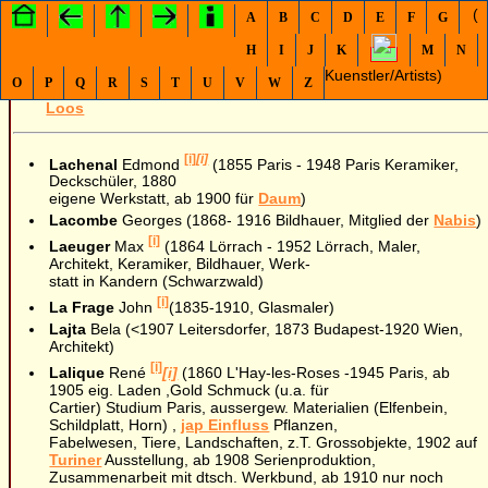
(
A
B
C
D
E
F
G
H
I
J
K
M
N
Kuenstler/Artists)
O
P
Q
R
S
T
U
V
W
Z
Liebermann
,
Liberty
,
La Libre de Esthique
,
Littmann
,
Loos
[i]
[i]
Lachenal
Edmond
(1855 Paris - 1948 Paris Keramiker,
Deckschüler, 1880
eigene Werkstatt, ab 1900 für
Daum
)
Lacombe
Georges (1868- 1916 Bildhauer, Mitglied der
Nabis
)
[i]
Laeuger
Max
(1864 Lörrach - 1952 Lörrach, Maler,
Architekt, Keramiker, Bildhauer, Werk-
statt in Kandern (Schwarzwald)
[i]
La Frage
John
(1835-1910, Glasmaler)
Lajta
Bela (<1907 Leitersdorfer, 1873 Budapest-1920 Wien,
Architekt)
[i]
Lalique
René
[i]
(1860 L'Hay-les-Roses -1945 Paris, ab
1905 eig. Laden ,Gold Schmuck (u.a. für
Cartier) Studium Paris, aussergew. Materialien (Elfenbein,
Schildplatt, Horn) ,
jap Einfluss
Pflanzen,
Fabelwesen, Tiere, Landschaften, z.T. Grossobjekte, 1902 auf
Turiner
Ausstellung, ab 1908 Serienproduktion,
Zusammenarbeit mit dtsch. Werkbund, ab 1910 nur noch