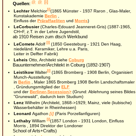
@
@
[i]
Quellen
:
[i]
Lechter
Melchior
(1865 Münster - 1937 Raron , Glas-Maler,
Kunstakademie
Berlin
,
Einfluss der
Präraffaeliten
und
Morris
)
LeCorbusier
(Charles-Edouard Jeanneret-Gris) (1887-1965,
CH+F, z.T. in der Lehre Jugendstil,
ab 1910 Reisen zum dtsch Werkbund
[i]
LeComete
Adolf
(1850 Geesteburg - 1921 Den Haag,
niedeländ. Keramiker, Lehre u.a. Paris,
Leiter in Delfter Fabrik)
Leheis
Otto, Architekt siehe
Coburg
Bauunternehmer/Architekt in Coburg (1892-1907)
[i]
Leistikow
Walter
(1865 Bromberg - 1908 Berlin, Organisiert
Munch-Ausstellung
in
Berlin
, Maler 1865 Bromberg 1908 Berlin Landschaftsmaler
, Gründungsmitglied der
ELF
und der
Berliner-Secession>
(Grund: Ablehnung seines Bildes
"Grunewald", dadurch kein Studium)
Lenz
Wilhelm (Architekt, 1868->1929; Mainz, viele (kubische)
Wasserbehälter in Rheinhessen)
Leonard
Agathon
[i]
(Paris Porzellanfiguren)
[i]
Lethaby
William
(1857 London - 1931 London, Einfluss
Morris , 1894 Direktor der Londoner
School of Arts+Crafts)