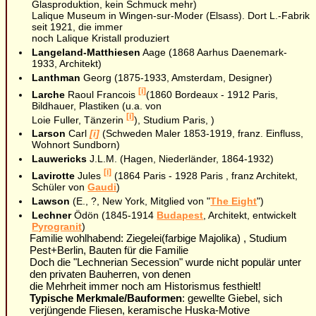
Glasproduktion, kein Schmuck mehr)
Lalique Museum in Wingen-sur-Moder (Elsass). Dort L.-Fabrik
seit 1921, die immer
noch Lalique Kristall produziert
Langeland-Matthiesen
Aage (1868 Aarhus Daenemark-
1933, Architekt)
Lanthman
Georg (1875-1933, Amsterdam, Designer)
[i]
Larche
Raoul Francois
(1860 Bordeaux - 1912 Paris,
Bildhauer, Plastiken (u.a. von
[i]
Loie Fuller, Tänzerin
), Studium Paris, )
Larson
Carl
[i]
(Schweden Maler 1853-1919, franz. Einfluss,
Wohnort Sundborn)
Lauwericks
J.L.M. (Hagen, Niederländer, 1864-1932)
[i]
Lavirotte
Jules
(1864 Paris - 1928 Paris , franz Architekt,
Schüler von
Gaudi
)
Lawson
(E., ?, New York, Mitglied von "
The Eight
")
Lechner
Ödön (1845-1914
Budapest
, Architekt, entwickelt
Pyrogranit
)
Familie wohlhabend: Ziegelei(farbige Majolika) , Studium
Pest+Berlin, Bauten für die Familie
Doch die "Lechnerian Secession" wurde nicht populär unter
den privaten Bauherren, von denen
die Mehrheit immer noch am Historismus festhielt!
Typische Merkmale/Bauformen
: gewellte Giebel, sich
verjüngende Fliesen, keramische Huska-Motive