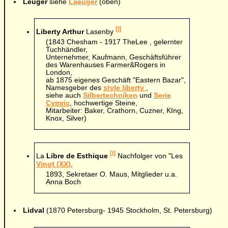
Leuger
siehe
Laeuger
(oben)
[i]
Liberty Arthur
Lasenby
(1843 Chesham - 1917 TheLee , gelernter
Tuchhändler,
Unternehmer, Kaufmann, Geschäftsführer
des Warenhauses Farmer&Rogers in
London,
ab 1875 eigenes Geschäft "Eastern Bazar",
Namesgeber des
style liberty
,
siehe auch
Silbertechniken
und
Serie
Cymric
, hochwertige Steine,
Mitarbeiter: Baker, Crathorn, Cuzner, KIng,
Knox, Silver)
[i]
La
Libre de Esthique
Nachfolger von "Les
Vingt (XX)
,
1893, Sekretaer O. Maus, Mitglieder u.a.
Anna Boch
Lidval
(1870 Petersburg- 1945 Stockholm, St. Petersburg)