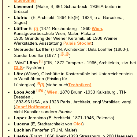
Muenchen
Livemont
: (Maler, B, 861 Schaarbeck- 1936 Arbeiten in
Brüssel
Llofriu
: (E, Architekt, 1864 Elx(E)- 1924, u.a. Barcelona,
Sitges)
Löffler
B.
[i]
(1874 Reichenberg - 1960
Wien,
Kunstgewerbeschule Wien, Maler, Plakate
1905 Gründung der Wiener Keramik, ab 1908 Weiner
Werkstätten, Ausstattung
Palais Stoclet
)
Gebrueder
Löffler
(HUN, Architekten: Bela Loeffler (1880-),
@
@
Sandor Loeffler (1877-)
)
[i]
"Wiwi"
Lönn
(FIN, 1872 Tampere - 1966, Architektin, ztw. bei
GLS
+ Nyström)
Lötz
(Witwe), Glashütte in Kostermühle bei Unterreichenstein
in Westböhmen (Privileg für
[i]
Lüsterglas)
[i]
(siehe auch
Techniken)
[i]
[i]
Loos
Adolf
(
Wien,
1870 Brünn -1933 Kalksburg , TH-
Dresden ,
1893-96 USA , ab 1923 Paris , Architekt, engl Vorbilder; vergl.
(
Josef Hoffmann),
nicht Kunstler sondern
Pionier
Lopez
Jeronimo (E, Architekt, 1871-1946, Palencia)
Lucena
(E, Stadtarchitekt von
Olot
)
Luchian
Fantefan (RUM, Maler)
Luetke
(Franz, 1860 Koeln-1929 Strassburg, > 200 Haeuser)