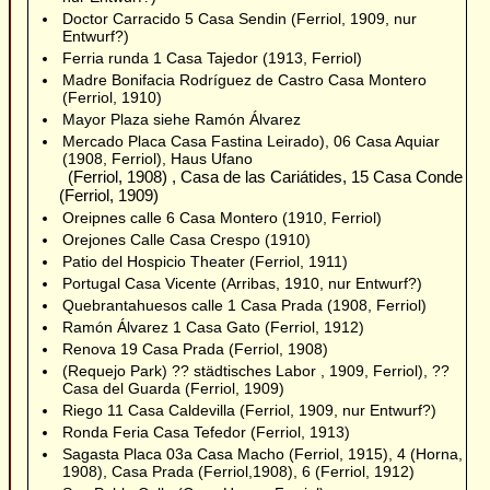
Doctor Carracido 5 Casa Sendin (Ferriol, 1909, nur
Entwurf?)
Ferria runda 1 Casa Tajedor (1913, Ferriol)
Madre Bonifacia Rodríguez de Castro Casa Montero
(Ferriol, 1910)
Mayor Plaza siehe Ramón Álvarez
Mercado Placa Casa Fastina Leirado), 06 Casa Aquiar
(1908, Ferriol), Haus Ufano
(Ferriol, 1908) , Casa de las Cariátides, 15 Casa Conde
(Ferriol, 1909)
Oreipnes calle 6 Casa Montero (1910, Ferriol)
Orejones Calle Casa Crespo (1910)
Patio del Hospicio Theater (Ferriol, 1911)
Portugal Casa Vicente (Arribas, 1910, nur Entwurf?)
Quebrantahuesos calle 1 Casa Prada (1908, Ferriol)
Ramón Álvarez 1 Casa Gato (Ferriol, 1912)
Renova 19 Casa Prada (Ferriol, 1908)
(Requejo Park) ?? städtisches Labor , 1909, Ferriol), ??
Casa del Guarda (Ferriol, 1909)
Riego 11 Casa Caldevilla (Ferriol, 1909, nur Entwurf?)
Ronda Feria Casa Tefedor (Ferriol, 1913)
Sagasta Placa 03a Casa Macho (Ferriol, 1915), 4 (Horna,
1908), Casa Prada (Ferriol,1908), 6 (Ferriol, 1912)