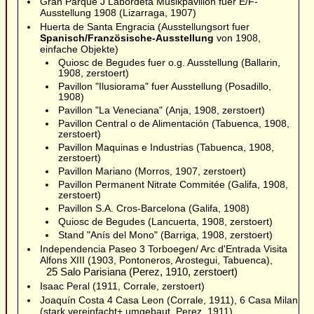
Gran Parque J Labordeta Musikpavillon fuer E/F-
Ausstellung 1908 (Lizarraga, 1907)
Huerta de Santa Engracia (Ausstellungsort fuer
Spanisch/Französische-Ausstellung
von 1908,
einfache Objekte)
Quiosc de Begudes fuer o.g. Ausstellung (Ballarin,
1908, zerstoert)
Pavillon "Ilusiorama" fuer Ausstellung (Posadillo,
1908)
Pavillon "La Veneciana" (Anja, 1908, zerstoert)
Pavillon Central o de Alimentación (Tabuenca, 1908,
zerstoert)
Pavillon Maquinas e Industrias (Tabuenca, 1908,
zerstoert)
Pavillon Mariano (Morros, 1907, zerstoert)
Pavillon Permanent Nitrate Commitée (Galifa, 1908,
zerstoert)
Pavillon S.A. Cros-Barcelona (Galifa, 1908)
Quiosc de Begudes (Lancuerta, 1908, zerstoert)
Stand "Anís del Mono" (Barriga, 1908, zerstoert)
Independencia Paseo 3 Torboegen/ Arc d'Entrada Visita
Alfons XIII (1903, Pontoneros, Arostegui, Tabuenca),
25 Salo Parisiana (Perez, 1910, zerstoert)
Isaac Peral (1911, Corrale, zerstoert)
Joaquín Costa 4 Casa Leon (Corrale, 1911), 6 Casa Milan
(stark vereinfacht+ umgebaut, Perez, 1911)