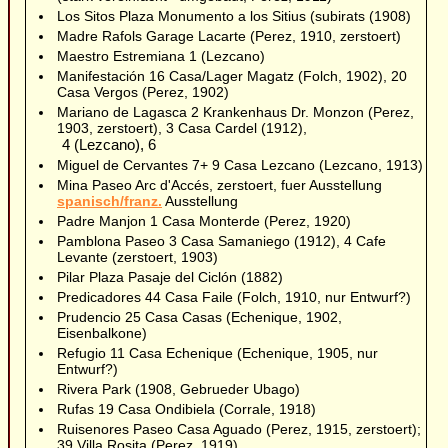
Los Sitos Plaza Monumento a los Sitius (subirats (1908)
Madre Rafols Garage Lacarte (Perez, 1910, zerstoert)
Maestro Estremiana 1 (Lezcano)
Manifestación 16 Casa/Lager Magatz (Folch, 1902), 20
Casa Vergos (Perez, 1902)
Mariano de Lagasca 2 Krankenhaus Dr. Monzon (Perez,
1903, zerstoert), 3 Casa Cardel (1912),
4 (Lezcano), 6
Miguel de Cervantes 7+ 9 Casa Lezcano (Lezcano, 1913)
Mina Paseo Arc d'Accés, zerstoert, fuer Ausstellung
spanisch/franz.
Ausstellung
Padre Manjon 1 Casa Monterde (Perez, 1920)
Pamblona Paseo 3 Casa Samaniego (1912), 4 Cafe
Levante (zerstoert, 1903)
Pilar Plaza Pasaje del Ciclón (1882)
Predicadores 44 Casa Faile (Folch, 1910, nur Entwurf?)
Prudencio 25 Casa Casas (Echenique, 1902,
Eisenbalkone)
Refugio 11 Casa Echenique (Echenique, 1905, nur
Entwurf?)
Rivera Park (1908, Gebrueder Ubago)
Rufas 19 Casa Ondibiela (Corrale, 1918)
Ruisenores Paseo Casa Aguado (Perez, 1915, zerstoert);
39 Villa Rosita (Perez, 1919)