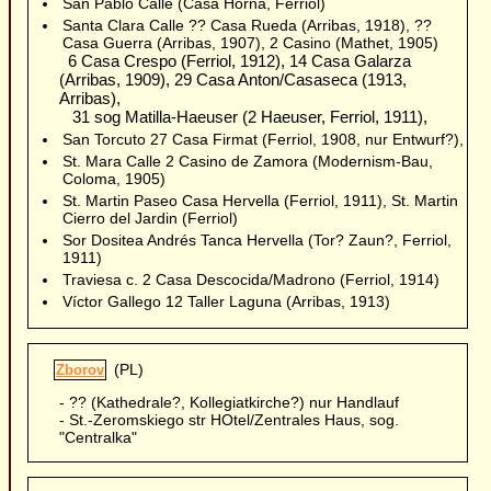
San Pablo Calle (Casa Horna, Ferriol)
Santa Clara Calle ?? Casa Rueda (Arribas, 1918), ??
Casa Guerra (Arribas, 1907), 2 Casino (Mathet, 1905)
6 Casa Crespo (Ferriol, 1912), 14 Casa Galarza
(Arribas, 1909), 29 Casa Anton/Casaseca (1913,
Arribas),
31 sog Matilla-Haeuser (2 Haeuser, Ferriol, 1911),
San Torcuto 27 Casa Firmat (Ferriol, 1908, nur Entwurf?),
St. Mara Calle 2 Casino de Zamora (Modernism-Bau,
Coloma, 1905)
St. Martin Paseo Casa Hervella (Ferriol, 1911), St. Martin
Cierro del Jardin (Ferriol)
Sor Dositea Andrés Tanca Hervella (Tor? Zaun?, Ferriol,
1911)
Traviesa c. 2 Casa Descocida/Madrono (Ferriol, 1914)
Víctor Gallego 12 Taller Laguna (Arribas, 1913)
(PL)
Zborov
- ?? (Kathedrale?, Kollegiatkirche?) nur Handlauf
- St.-Zeromskiego str HOtel/Zentrales Haus, sog.
"Centralka"