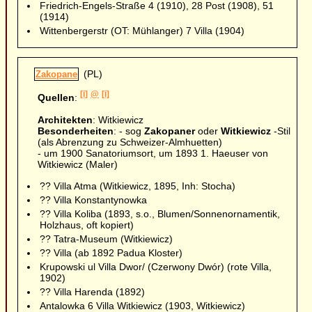
Friedrich-Engels-Straße 4 (1910), 28 Post (1908), 51
(1914)
Wittenbergerstr (OT: Mühlanger) 7 Villa (1904)
(PL)
Zakopane
[i]
@
[i]
Quellen
:
Architekten
: Witkiewicz
Besonderheiten
: - sog
Zakopaner
oder
Witkiewicz
-Stil
(als Abrenzung zu Schweizer-Almhuetten)
- um 1900 Sanatoriumsort, um 1893 1. Haeuser von
Witkiewicz (Maler)
?? Villa Atma (Witkiewicz, 1895, Inh: Stocha)
?? Villa Konstantynowka
?? Villa Koliba (1893, s.o., Blumen/Sonnenornamentik,
Holzhaus, oft kopiert)
?? Tatra-Museum (Witkiewicz)
?? Villa (ab 1892 Padua Kloster)
Krupowski ul Villa Dwor/ (Czerwony Dwór) (rote Villa,
1902)
?? Villa Harenda (1892)
Antalowka 6 Villa Witkiewicz (1903, Witkiewicz)