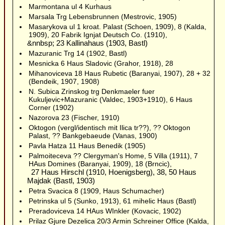
Marmontana ul 4 Kurhaus
Marsala Trg Lebensbrunnen (Mestrovic, 1905)
Masarykova ul 1 kroat. Palast (Schoen, 1909), 8 (Kalda,
1909), 20 Fabrik Ignjat Deutsch Co. (1910),
&nnbsp; 23 Kallinahaus (1903, Bastl)
Mazuranic Trg 14 (1902, Bastl)
Mesnicka 6 Haus Sladovic (Grahor, 1918), 28
Mihanoviceva 18 Haus Rubetic (Baranyai, 1907), 28 + 32
(Bendeik, 1907, 1908)
N. Subica Zrinskog trg Denkmaeler fuer
Kukuljevic+Mazuranic (Valdec, 1903+1910), 6 Haus
Corner (1902)
Nazorova 23 (Fischer, 1910)
Oktogon (vergl/identisch mit Ilica tr??), ?? Oktogon
Palast, ?? Bankgebaeude (Vanas, 1900)
Pavla Hatza 11 Haus Benedik (1905)
Palmoiteceva ?? Clergyman's Home, 5 Villa (1911), 7
HAus Domines (Baranyai, 1909), 18 (Brncic),
27 Haus Hirschl (1910, Hoenigsberg), 38, 50 Haus
Majdak (Bastl, 1903)
Petra Svacica 8 (1909, Haus Schumacher)
Petrinska ul 5 (Sunko, 1913), 61 mihelic Haus (Bastl)
Preradoviceva 14 HAus WInkler (Kovacic, 1902)
Prilaz Gjure Dezelica 20/3 Armin Schreiner Office (Kalda,