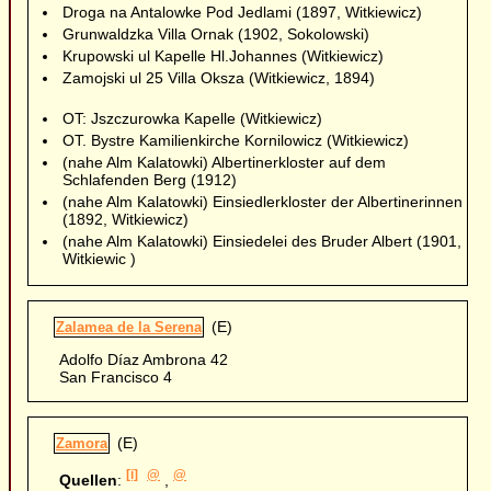
Droga na Antalowke Pod Jedlami (1897, Witkiewicz)
Grunwaldzka Villa Ornak (1902, Sokolowski)
Krupowski ul Kapelle Hl.Johannes (Witkiewicz)
Zamojski ul 25 Villa Oksza (Witkiewicz, 1894)
OT: Jszczurowka Kapelle (Witkiewicz)
OT. Bystre Kamilienkirche Kornilowicz (Witkiewicz)
(nahe Alm Kalatowki) Albertinerkloster auf dem
Schlafenden Berg (1912)
(nahe Alm Kalatowki) Einsiedlerkloster der Albertinerinnen
(1892, Witkiewicz)
(nahe Alm Kalatowki) Einsiedelei des Bruder Albert (1901,
Witkiewic )
(E)
Zalamea de la Serena
Adolfo Díaz Ambrona 42
San Francisco 4
(E)
Zamora
[i]
@
@
Quellen
:
,