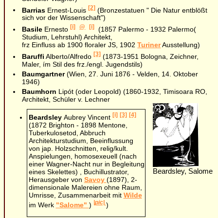
[2]
Barrias
Ernest-Louis
(Bronzestatuen " Die Natur entblößt
sich vor der Wissenschaft")
[i]
@
[i]
Basile
Ernesto
(1857 Palermo - 1932 Palermo(
Studium, Lehrstuhl) Architekt,
frz Einfluss ab 1900 floraler JS, 1902
Turiner
Ausstellung)
[3]
Baruffi
Alberto/Alfredo
(1873-1951 Bologna, Zeichner,
Maler, ím Stil des frz./engl. Jugendstils)
Baumgartner
(Wien, 27. Juni 1876 - Velden, 14. Oktober
1946)
Baumhorn
Lipót (oder Leopold) (1860-1932, Timisoara RO,
Architekt, Schüler v. Lechner
[i]
[3]
[4]
Beardsley
Aubrey Vincent
(1872 Brighton - 1898 Mentone,
Tuberkulosetod, Abbruch
Architekturstudium, Beeinflussung
von jap. Holzschnitten, relig/kult.
Anspielungen, homosexeuell (nach
einer Wagner-Nacht nur in Begleitung
Beardsley, Salome
eines Skelettes) , Buchillustrator,
Herausgeber von
Savoy
(1897), 2-
dimensionale Malereien ohne Raum,
Umrisse, Zusammenarbeit mit
Wilde
|pic|
im Werk
"Salome"
)
)