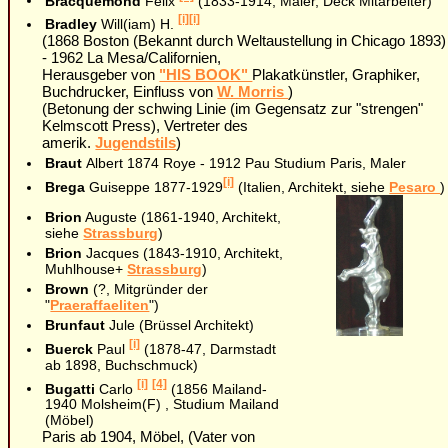
Bracquemond
Felix
(1833-1914, Maler, Deck Mitarbeiter)
[i]
[i]
Bradley
Will(iam) H.
(1868 Boston (Bekannt durch Weltaustellung in Chicago 1893)
- 1962 La Mesa/Californien,
Herausgeber von
"HIS BOOK"
Plakatkünstler, Graphiker,
Buchdrucker, Einfluss von
W. Morris
)
(Betonung der schwing Linie (im Gegensatz zur "strengen"
Kelmscott Press), Vertreter des
amerik.
Jugendstils
)
Braut
Albert 1874 Roye - 1912 Pau Studium Paris, Maler
[i]
Brega
Guiseppe 1877-1929
(Italien, Architekt, siehe
Pesaro
)
Brion
Auguste (1861-1940, Architekt,
siehe
Strassburg
)
Brion
Jacques (1843-1910, Architekt,
Muhlhouse+
Strassburg
)
Brown
(?, Mitgründer der
"
Praeraffaeliten
")
Brunfaut
Jule (Brüssel Architekt)
[i]
Buerck
Paul
(1878-47, Darmstadt
ab 1898, Buchschmuck)
[i]
[4]
Bugatti
Carlo
(1856 Mailand-
1940 Molsheim(F) , Studium Mailand
(Möbel)
Paris ab 1904, Möbel, (Vater von