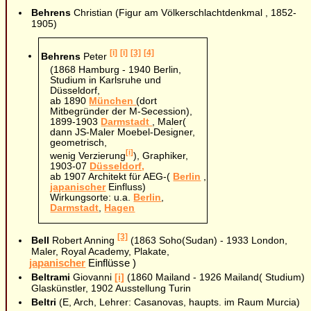
Behrens
Christian (Figur am Völkerschlachtdenkmal , 1852-
1905)
[i]
[i]
[3]
[4]
Behrens
Peter
(1868 Hamburg - 1940 Berlin,
Studium in Karlsruhe und
Düsseldorf,
ab 1890
München
(dort
Mitbegründer der M-Secession),
1899-1903
Darmstadt
, Maler(
dann JS-Maler Moebel-Designer,
geometrisch,
[i]
wenig Verzierung
), Graphiker,
1903-07
Düsseldorf,
ab 1907 Architekt für AEG-(
Berlin
,
japanischer
Einfluss)
Wirkungsorte: u.a.
Berlin
,
Darmstadt
,
Hagen
[3]
Bell
Robert Anning
(1863 Soho(Sudan) - 1933 London,
Maler, Royal Academy, Plakate,
japanischer
Einflüsse )
Beltrami
Giovanni
[i]
(1860 Mailand - 1926 Mailand( Studium)
Glaskünstler, 1902 Ausstellung Turin
Beltri
(E, Arch, Lehrer: Casanovas, haupts. im Raum Murcia)