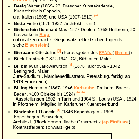
Besig
Walter (1869- ??, Dresdner Kunstakademie,
Kuenstlerkreis Goppeln,
@
u.a. Italien (1905) und USA (1907-1910)
Betta
Pietro (1878-1932, Architekt, Turin)
Bielenstein
Bernhard Max (1877 Doblen- 1959 Heilbronn, 30
Bauwerke in
Riga
,
nationale Romantik. Gegensatz: eklektischer Jugendstil;
siehe
Eisenstein
)
[i]
Bierbaum
Otto Julius
(Herausgeber des
PAN's
(
Berlin
))
Bilek
Frantisek (1872-1941, CZ, Bildhauer, Maler
[i]
Bilibin
Iwan Jakowlewitsch
(1876 Tarchovka - 1942
Leningrad , Maler,
Jura-Studium , Märchenerillustrator, Petersburg, farbig, ab
1919 Frankreich)
Billing
Hermann (1867- 1946
Karlsruhe
, Freiburg, Baden-
@
@
Baden, >100 Objekte bis 1924)
Ausstellungen 1902 in Turin und 1904 St. Louis (USA). 1924
in Pforzheim, Mitglied im Karlsruher Kuenstleerbund
[i]
Bindesboll
Thorvald
(1846 Kopenhagen - 1908
Kopenhagen ,Schweden,
Architekt, (Blockformen+flache Ornamentik
jap Einfluss
)
Kontrastfarben: schwarz+gelb)