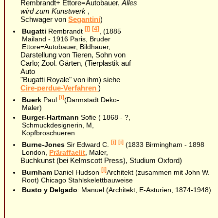
Rembrandt+ Ettore=Autobauer,
Alles
wird zum Kunstwerk
,
Schwager von
Segantini
)
[i]
[4]
Bugatti
Rembrandt
, (1885
Mailand - 1916 Paris, Bruder
Ettore=Autobauer, Bildhauer,
Darstellung von Tieren, Sohn von
Carlo; Zool. Gärten, (Tierplastik auf
Auto
"Bugatti Royale" von ihm) siehe
Cire-perdue-Verfahren
)
[i]
Buerk
Paul
(Darmstadt Deko-
Maler)
Burger-Hartmann
Sofie ( 1868 - ?,
Schmuckdesignerin, M,
Kopfbroschueren
[i]
[i]
Burne-Jones
Sir Edward C.
(1833 Birmingham - 1898
London,
Präraffaelit
, Maler,
Buchkunst (bei Kelmscott Press), Studium Oxford)
[i]
Burnham
Daniel Hudson
Architekt (zusammen mit John W.
Root) Chicago Stahlskelettbauweise
Busto y Delgado
: Manuel (Architekt, E-Asturien, 1874-1948)