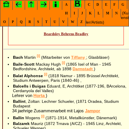
A
C
D
E
F
G
(Ku
H
I
J
K
L
M
N
enst
ler/Artists)
O
P
Q
R
S
T
U
V
W
Z
Beardsley
Behrens
Bradley
[i]
Bach
Martin
(Mitarbeiter von
Tiffany
; Glasbläser)
[i]
Baile-Scott
Mackay Hugh
(1865 Isel of Man - 1945
Bedfordshire, Architekt, ab 1898
Darmstadt
)
[i]
Balat Alphonse
(1818 Namur - 1895 Brüssel Archtitekt,
Studium Antwerpen, Paris (1840-46) ,
Balcells i Buigas
Eduard, E, Archtitket (1877-196, BArcelona,
Cerdanyola del Valles)
Lehrer von
Horta
)
Ballint
, Zoltan: Lechner Schueler, (1871 Oradea, Studium
Budapest
34 jaehrige Zusammenarbeit mit Lajos
Jampor
[i]
Ballin
Mogens
(1871-1914, Metallkünstler, Dänemark)
Balzarek
Mauriz (1872 Trnava (A/CZ) - 1945 Linz, Archtekt,
Schueler Wagner)