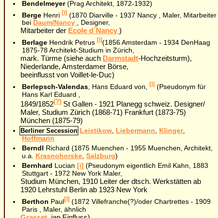
Bendelmeyer
(Prag Architekt, 1872-1932)
[i]
Berge
Henri
(1870 Diarville - 1937 Nancy , Maler, Mitarbeiter
bei
Daum/Nancy
, Designer,
Mitarbeiter der
Ecole d´Nancy
)
[i]
Berlage
Hendrik Petrus
(1856 Amsterdam - 1934 DenHaag
1875-78 Architekt-Studium in Zürich,
mark. Türme (siehe auch
Darmstadt
-Hochzeitsturm),
Niederlande, Amsterdamer Börse,
beeinflusst von Voillet-le-Duc)
[i]
Berlepsch-Valendas
, Hans Eduard von,
(Pseudonym für
Hans Karl Eduard ,
(?)
1849/1852
St Gallen - 1921 Planegg schweiz. Designer/
Maler, Studium Zürich (1868-71) Frankfurt (1873-75)
München (1875-79)
:
Leistikow
,
Liebermann
,
Klinger
,
Berliner Secession
Hoffmann
Berndl
Richard (1875 Muenchen - 1955 Muenchen, Architekt,
u.a.
Krasnohorske
,
Salzburg
)
Bernhard
Lucian
[i]
(Pseudonym eigentlich Emil Kahn, 1883
Stuttgart - 1972 New York Maler,
Studium München, 1910 Leiter der dtsch. Werkstätten ab
1920 Lehrstuhl Berlin ab 1923 New York
[i]
Berthon
Paul
(1872 Villefranche(?)/oder Chartrettes - 1909
Paris , Maler, ähnlich
Grasset,
jap Einfluss)