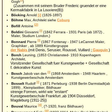
[i]
Gogh
)
(Zusammen mit seinem Bruder Frederic gruendet er eine
Kermaikfabrik in La Louviere(B))
Böcking
Arnold
[i]
(1826-1897)
Böhme
Max, Architekt siehe
Coburg
[2]
Bofill
Antoine
[i]
Boldini
Giovanni
(1842 Ferrara - 1931 Paris (ab 1872) ,
Maler, Studium London,)
[i]
Bonnard
Pierre
(1867 Fontenay - 1947 LeCannet Maler,
Graphiker , ab 1889 Künstlergruppe
der Nabis
(mit Denis, Serusier, Roussel, Vuillard ;
Gauguin
)
Borch
Leuning, (1853 Christiansted- 1910 Kopenhagem
Architekt,
Vorsitzender Gesellschaft fuer Kunstgewerbe + Gesellschaft
f. dekorative Kunst
[i]
Bosch
Jakob van den
(1868 Amsterdam - 1948 Haarlem ,
Kunstgewerbeschule Amsterdam
[i]
Bosselt
Rudolf
( 1871 Perleburg -1938 Berlin Darmstadt(ab
1899) , Kleinplastiker, Bildhauer
strenge Formen, wirkt wie "erstarrt"
Kunstgewerbeschule Frankfurt ,ab 1904 Düsseldorf,
Magdeburg (1911-25))
[4]
Bouval
Maurice
, (?-1920, franz Bildhauer)
[4]