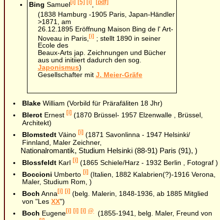
[i]
[5]
[i]
[pdf]
Bing
Samuel
,
(1838 Hamburg -1905 Paris, Japan-Händler
>1871, am
26.12.1895 Eröffnung Maison Bing de l' Art-
[i]
Noveau in Paris,
; stellt 1890 in seiner
Ecole des
Beaux-Arts jap. Zeichnungen und Bücher
aus und initiiert dadurch den sog.
Japonismus
)
Gesellschafter mit
J. Meier-Gräfe
Blake
William (Vorbild für Prärafäliten 18 Jhr)
[i]
Blerot
Ernest
(1870 Brüssel- 1957 Elzenwalle , Brüssel,
Architekt)
[i]
Blomstedt
Väino
(1871 Savonlinna - 1947 Helsinki/
Finnland, Maler Zeichner,
Nationalromantik, Studium Helsinki (88-91) Paris (91), )
[i]
Blossfeldt
Karl
(1865 Schiele/Harz - 1932 Berlin , Fotograf )
[i]
Boccioni
Umberto
(Italien, 1882 Kalabrien(?)-1916 Verona,
Maler, Studium Rom, )
[i]
[i]
Boch
Anna
(belg. Malerin, 1848-1936, ab 1885 Mitglied
von "Les
XX
")
[i]
[i]
[i]
@
Boch
Eugene
(1855-1941, belg. Maler, Freund von