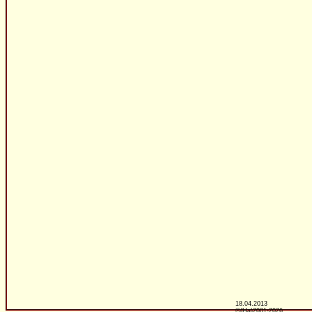
18.04.2013
©(Ha)2001-2026