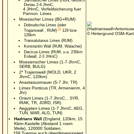
Sarmatischer Limes (HUN, oestlich
Donau 2-4 JhrnC,
4 JHrnC, Vorfeldsicherung fuer
Pannon. Limes
Moesischer Limes (BG+RUM)
Dobrudscha Limes (oder
(Hadrianswall+Antoniusw
[i]
Trajanswall , RUM)
129 bzw
© Hintergrund OSM-Kar
126km
Transalutanus Limes (RUM)
Konstantin Wall (RUM, Walachei)
Dacicus-Limes (RUM, u.a. 235km
Erdwall, 2-3 JHrnC)
Moesienscher Limes (1-7 JhrnC,
SERB, BULG)
2* Trajanswall (MOLD, UKR, 2
JhrnC, 120km)
Anastasiusmauer (5-7 Jhr, TR)
Limes Ponticus (TR, Armenienm, 4
Jhr)
Orient Limes (1-7 JhrnC, , SYR,
IRAK, TR, JORD, ISR)
Aegypten-Limes (1-7 JhrnC, AEG,
TUN, MAR, ALG, TUN)
Hadrians Wall
(England, 120km, 15
Klein-Kastelle (Abstand 1 roem
Meile), 120000 Soldaten,
158 Tuerme auch überdimensioniert,