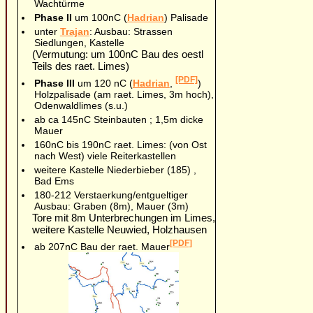
Wachtürme
Phase II
um 100nC (
Hadrian
) Palisade
unter
Trajan
: Ausbau: Strassen
Siedlungen, Kastelle
(Vermutung: um 100nC Bau des oestl
Teils des raet. Limes)
[PDF]
Phase III
um 120 nC (
Hadrian
,
)
Holzpalisade (am raet. Limes, 3m hoch),
Odenwaldlimes (s.u.)
ab ca 145nC Steinbauten ; 1,5m dicke
Mauer
160nC bis 190nC raet. Limes: (von Ost
nach West) viele Reiterkastellen
weitere Kastelle Niederbieber (185) ,
Bad Ems
180-212 Verstaerkung/entgueltiger
Ausbau: Graben (8m), Mauer (3m)
Tore mit 8m Unterbrechungen im Limes,
weitere Kastelle Neuwied, Holzhausen
[PDF]
ab 207nC Bau der raet. Mauer