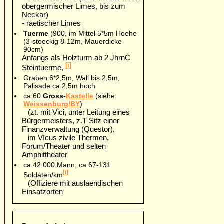
obergermischer Limes, bis zum
Neckar)
- raetischer Limes
Tuerme
(900, im Mittel 5*5m Hoehe
(3-stoeckig 8-12m, Mauerdicke
90cm)
Anfangs als Holzturm ab 2 JhrnC
[i]
Steintuerme,
Graben 6*2,5m, Wall bis 2,5m,
Palisade ca 2,5m hoch
ca 60
Gross-
Kastelle
(siehe
Weissenburg/BY
)
(zt. mit Vici, unter Leitung eines
Bürgermeisters, z.T Sitz einer
Finanzverwaltung (Questor),
im VIcus zivile Thermen,
Forum/Theater und selten
Amphittheater
ca 42.000 Mann, ca 67-131
[i]
Soldaten/km
(Offiziere mit auslaendischen
Einsatzorten