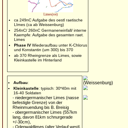
Limes(rot)
ca 249nC Aufgabe des oestl raetische
LImes (ca ab Weissenburg)
254nC/ 260nC Germaneneinfall/ interne
Kaempfe: Aufgabe des gesamten raet.
Limes
Phase IV
Wiederaufbau unter K-Chlorus
und Konstantin (um 300) bis 370
ab 370 Rheingrenze als Limes, sowie
Kleinkastelle im Hinterland
(Weissenburg)
Aufbau
:
Kleinkastelle
: typisch: 30*40m mit
16-40 Soldaten
- niedergermanischer Limes (nasse
befestigte Grenze) von der
Rheinmuendung bis B. Breisig
- obergermanischer Limes (557km
lang, davon 81km schnurgerade
+/-30cm),
- Odenwaldlimes (alter Verlauf westl.