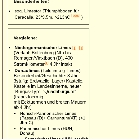
Besonderheiten:
sog. Limestor (Triumphbogen für
[pos]
Caracalla, 23*9.5m, >213nC
)
Vergleiche:
Niedergermanischer Limes
[i]
[i]
:
(Verlauf: Brittenburg (NL) bis
Remagen/Vinxtbach (D), 400
[i]
Stromkilometer
,4 Jhr intakt
Donaulimes
(Teile im o.g. Limes)
Besonderheit/Geschichte: 3 Jhr,
3stufig: Erdwaelle, Lager+Kastelle,
Kastelle im Landesinnerne, neuer
"Burgus-Typ": "Quadriburgium"
(trapezfoermig
mit Ecktuermen und breiten Mauern
ab 4 Jhr)
Norisch-Pannonischer Limes
(Passau (D)+ Carnuntum(AT) (>1
JhrnC)
Pannonischer Limes (HUN,
Donau)