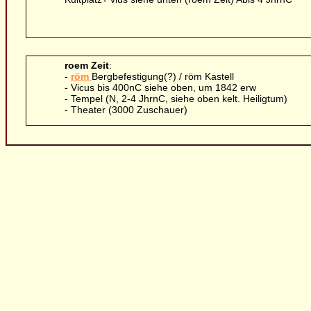
roem Zeit
:
-
röm
Bergbefestigung(?) / röm Kastell
- Vicus bis 400nC siehe oben, um 1842 erw
- Tempel (N, 2-4 JhrnC, siehe oben kelt. Heiligtum)
- Theater (3000 Zuschauer)