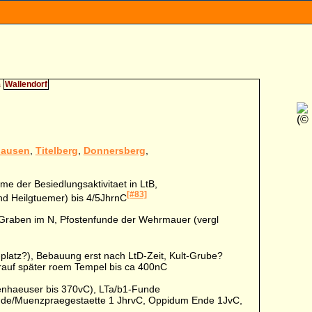
um
Wallendorf
(©
hausen
,
Titelberg
,
Donnersberg
,
 der Besiedlungsaktivitaet in LtB,
[#83]
d Heilgtuemer) bis 4/5JhrnC
ch Graben im N, Pfostenfunde der Wehrmauer (vergl
latz?), Bebauung erst nach LtD-Zeit, Kult-Grube?
rauf später roem Tempel bis ca 400nC
enhaeuser bis 370vC), LTa/b1-Funde
nde/Muenzpraegestaette 1 JhrvC, Oppidum Ende 1JvC,