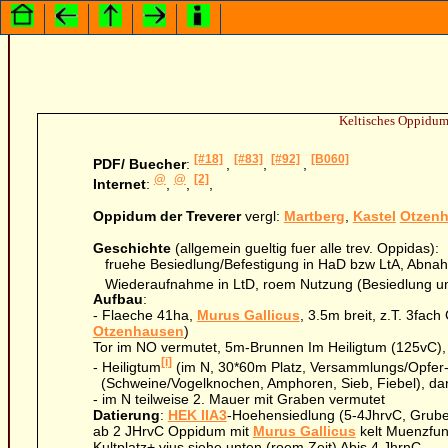
Keltisches Oppid
[#18]
[#83]
[#92]
[B060]
PDF/ Buecher
:
,
,
,
@
@
[2]
Internet
:
,
,
,
Oppidum der Treverer
vergl:
Martberg
,
Kastel
Otzen
Geschichte
(allgemein gueltig fuer alle trev. Oppidas):
fruehe Besiedlung/Befestigung in HaD bzw LtA, Abnahme
Wiederaufnahme in LtD, roem Nutzung (Besiedlung un
Aufbau
:
- Flaeche 41ha,
Murus Gallicus
, 3.5m breit, z.T. 3fa
Otzenhausen
)
Tor im NO vermutet, 5m-Brunnen Im Heiligtum (125vC),
[i]
- Heiligtum
(im N, 30*60m Platz, Versammlungs/Opfer-p
(Schweine/Vogelknochen, Amphoren, Sieb, Fiebel), da
- im N teilweise 2. Mauer mit Graben vermutet
Datierung
:
HEK IIA3
-Hoehensiedlung (5-4JhrvC, Grub
ab 2 JHrvC Oppidum mit
Murus Gallicus
kelt Muenzfu
Kultplatz+ vius siehe unten (roem Zeit) Abis 4 JhrnC