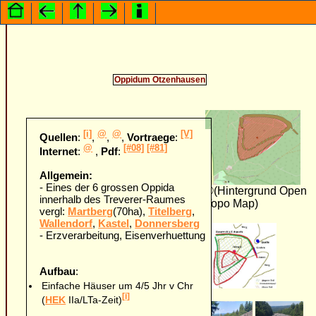
Oppidum
Otzenhausen
[i]
@
@
[V]
Quellen
:
,
,
,
Vortraege
:
@
[#08]
[#81]
Internet
:
,
Pdf
:
Allgemein:
- Eines der 6 grossen Oppida
©(Hintergrund Open
innerhalb des Treverer-Raumes
Topo Map)
vergl:
Martberg
(70ha),
Titelberg
,
Wallendorf
,
Kastel
,
Donnersberg
- Erzverarbeitung, Eisenverhuettung
Aufbau
:
Einfache Häuser um 4/5 Jhr v Chr
[i]
(
HEK
IIa/LTa-Zeit)