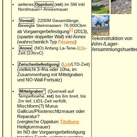
aelteres
(
rot
) im SW inkl
Oppidum
Nordmauer+ Annexmauer
: 2200M Gesamtlänge;
Vorwall
Bewegte Steinmassen: 76.000Cbm
[i]
ab Vorgaengerbefestigung
(2013),
(spaeter doppelter Wall) inkl Annex
(Rekonstruktion von
(wahrscheinlich Typ
Fécamp
)
Wohn-/Lager-
(NO) Anfang La-Tene-
D1b
-
Annex
/Versammlungshuette
Zeit (2JhrvC)
(
LtA
/LTD-Zeit)
Zwischenbefestigung
(vielleicht 3-4ha oder 10ha, im
Zusammenhang mit Mittelgraben
und NO-Wall-Fortsatz)
(Querwall auf
Mittelgraben"
Tempelhoehe,
rot
) bis 6m breit, bis
2m tief, LtD1-Zeit verfüllt,
Mischform(?) Murus
Gallicus/Pfostenschltzmauer oder
Reparatur?
(vergleiche Oppidum
Titelberg
Heiligtummauer)
im NO der Vorgaengerbefestigung