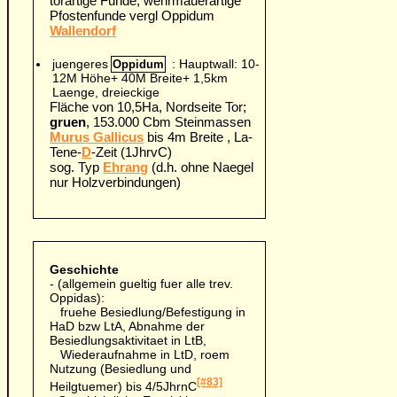
torartige Funde, wehrmauerartige
Pfostenfunde vergl Oppidum
Wallendorf
juengeres
: Hauptwall: 10-
Oppidum
12M Höhe+ 40M Breite+ 1,5km
Laenge, dreieckige
Fläche von 10,5Ha, Nordseite Tor;
gruen
, 153.000 Cbm Steinmassen
Murus Gallicus
bis 4m Breite , La-
Tene-
D
-Zeit (1JhrvC)
sog. Typ
Ehrang
(d.h. ohne Naegel
nur Holzverbindungen)
Geschichte
- (allgemein gueltig fuer alle trev.
Oppidas):
fruehe Besiedlung/Befestigung in
HaD bzw LtA, Abnahme der
Besiedlungsaktivitaet in LtB,
Wiederaufnahme in LtD, roem
Nutzung (Besiedlung und
[#83]
Heilgtuemer) bis 4/5JhrnC