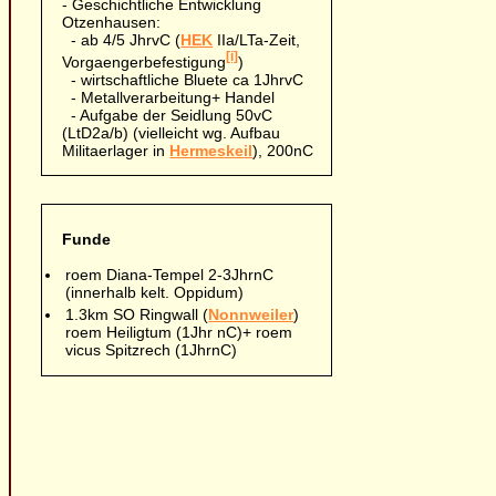
- Geschichtliche Entwicklung
Otzenhausen:
- ab 4/5 JhrvC (
HEK
IIa/LTa-Zeit,
[i]
Vorgaengerbefestigung
)
- wirtschaftliche Bluete ca 1JhrvC
- Metallverarbeitung+ Handel
- Aufgabe der Seidlung 50vC
(LtD2a/b) (vielleicht wg. Aufbau
Militaerlager in
Hermeskeil
), 200nC
Funde
roem Diana-Tempel 2-3JhrnC
(innerhalb kelt. Oppidum)
1.3km SO Ringwall (
Nonnweiler
)
roem Heiligtum (1Jhr nC)+ roem
vicus Spitzrech (1JhrnC)